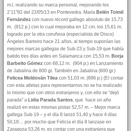
m.l. realizando su marca personal, mejorando los
2’11”82 del 22/05/13 en Pontevedra. María
Belén Toimil
Fernández
con nuevo récord gallego absoluto de 15,73
m.
(912 p.) con lo cual mejoraba en 12 cm. los 15,61 m.
logrado por la otra coruñesa (especialista de Disco)
Ángeles Barreiro hace 21 años, al tiempo suponían las
mejores marcas gallegas de Sub-23 y Sub-19 que había
batido tres días antes en Salamanca con 15,53 m.
Borja
Barbeito Gómez
con 68,12 m.
(904 p.) en Lanzamiento
de Jabalina de 800 gr. También en Jabalina (600 gr.)
Felicea Moldován Tilea
con 51,03 m. (896 p.) (El contar
con esta atletas para representarnos no se ha realizado
lo mismo que con otros extranjeros y, con ello se “dejó
parada” a
Lidia Parada Santos
, que
hace un año
realizó en estas mismas pistas 52,57 m. – Mejor marca
gallega Sub-19 – y el día 8 lanzó 51,40 y hace 4 días
50,18… por mucho que Felicia el día 8 lanzase en
Zaragoza 53,26 m. es contar con una extranjera que