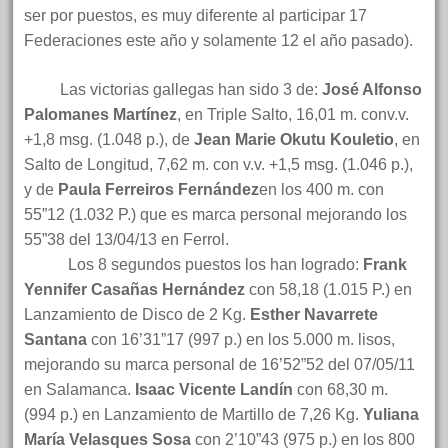
ser por puestos, es muy diferente al participar 17
Federaciones este año y solamente 12 el año pasado).
Las victorias gallegas han sido 3 de:
José Alfonso
Palomanes Martínez
, en Triple Salto, 16,01 m. conv.v.
+1,8 msg. (1.048 p.), de
Jean Marie Okutu Kouletio
, en
Salto de Longitud, 7,62 m. con v.v. +1,5 msg. (1.046 p.),
y de
Paula Ferreiros Fernández
en los 400 m. con
55”12 (1.032 P.) que es marca personal mejorando los
55”38 del 13/04/13 en Ferrol.
Los 8 segundos puestos los han logrado:
Frank
Yennifer Casañas Hernández
con 58,18 (1.015 P.) en
Lanzamiento de Disco de 2 Kg.
Esther Navarrete
Santana
con 16’31”17 (997 p.) en los 5.000 m. lisos,
mejorando su marca personal de 16’52”52 del 07/05/11
en Salamanca.
Isaac Vicente Landín
con 68,30 m.
(994 p.) en Lanzamiento de Martillo de 7,26 Kg.
Yuliana
María Velasques Sosa
con 2’10”43 (975 p.) en los 800