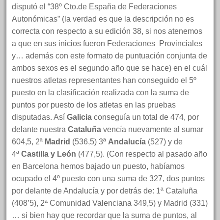
disputó el “38º Cto.de España de Federaciones
Autonómicas” (la verdad es que la descripción no es
correcta con respecto a su edición 38, si nos atenemos
a que en sus inicios fueron Federaciones Provinciales
y… además con este formato de puntuación conjunta de
ambos sexos es el segundo año que se hace) en el cuál
nuestros atletas representantes han conseguido el 5º
puesto en la clasificación realizada con la suma de
puntos por puesto de los atletas en las pruebas
disputadas. Así
Galicia
conseguía un total de 474, por
delante nuestra
Cataluña
vencía nuevamente al sumar
604,5, 2ª
Madrid
(536,5) 3ª
Andalucía
(527) y de
4ª
Castilla y León
(477,5). (Con respecto al pasado año
en Barcelona hemos bajado un puesto, habíamos
ocupado el 4º puesto con una suma de 327, dos puntos
por delante de Andalucía y por detrás de: 1ª Cataluña
(408’5), 2ª Comunidad Valenciana 349,5) y Madrid (331)
… si bien hay que recordar que la suma de puntos, al