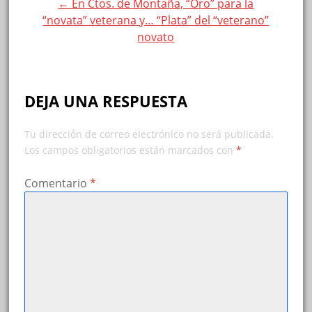
← En Ctos. de Montaña, “Oro” para la
“novata” veterana y… “Plata” del “veterano”
novato
DEJA UNA RESPUESTA
Tu dirección de correo electrónico no será publicada.
Los campos obligatorios están marcados con
*
Comentario
*