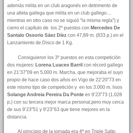
además milita en un club aragonés en detrimento de
una atleta gallega que milita en un club gallego…
mientras en otro caso no se siguió “la misma regla”) y
cierro el capítulo de los 2º puestos con
Mercedes De
Santalo Ossorio Sáez Díez
con 47,89 m. (833 p.) en el
Lanzamiento de Disco de 1 Kg.
Consiguieron los 3º puestos en esta competición
dos mujeres:
Lorena Luaces Barril
con récord gallego
en 21’37”09 en 5.000 m. Marcha, que mejoraba el suyo
propio de hace caso dos años en Vigo de 22’20”73 en
este mismo tipo de competición y
en los 3.000 m. lisos
Solange Andreia Pereira Da Ponte
en 9’23”73 (1.028
p.) con su tercera mejor marca personal,pero muy cerca
de sus 9’23”51 y 9’23″63 que tiene mejores en la
distancia.
Al principio de la jornada era 4ª en Triple Salto