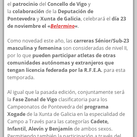
el
patrocinio
del
Concello de Vigo
y
la
colaboración
de la
Deputación de
Pontevedra
y
Xunta de Galicia
, celebrará el
día 23
de noviembre el «
Belarmino
«
.
Como novedad este año, las
carreras Sénior/Sub-23
masculina y femenina
son consideradas de nivel II,
por lo que
pueden participar atletas de otras
comunidades autónomas y extranjeros que
tengan licencia federada por la R.F.E.A.
para esta
temporada.
Al igual que la pasada edición, conjuntamente será
la
Fase Zonal de Vigo
clasificatoria para los
Campeonatos de Pontevedra del
programa
Xogade
de la Xunta de Galicia en la especialidad de
Campo a Través para las categorías
Cadete,
Infantil, Alevín y Benjamín
de ambos sexos.
Permitiendo también la participación a través del