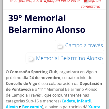
21 febrero, 2018
Joaquín Pérez Pérez
Deja un
comentario
39º Memorial
Belarmino Alonso
Campo a través
Memorial Belarmino Alonso
O
Comesaña Sporting Club
, organizará en Vigo o
próximo
día 24 de novembro
, co patrocinio do
Concello de Vigo
é coa colaboración da
Deputación
de Pontevedra
o “41º Memorial Belarmino Alonso
de Campo a Través”, que conxuntamente nas
categorías Sub-16 e menores (
Cadete
,
Infantil
,
Alevín
e
Benxamín
), e baixo o patrocinio dá
Xunta