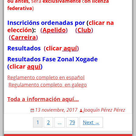
ou antes,
será
exclusivamente
c
on licenza
federativa
)
Inscricións ordenadas por
(
clicar na
elección
):
(
Apelido
)
(
Club
)
(
Carreira
)
Resultados
(
clicar
aquí
)
Resultados Fase Zonal Xogade
(
clicar
aquí
)
Reglamento completo en español
Regulamento completo en galego
Toda a información aquí…
13 noviembre, 2017
Joaquín Pérez Pérez
Posts
1
2
…
79
Next →