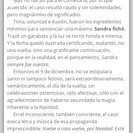
…..
Más no fue así para el Comesaña, por lo que
acaecido: el caso resultó raudo y sin solemnidades,
pero magnánimo de significados.
…..
Tinta, voluntad e ilusión, fueron los ingredientes
mínimos para sentenciar una máxima:
Sandra fichó
.
Trazó un garabato y la luz se tornó honda e intensa.
Y la fecha quedó ilustrada certificando, avalando, no
una vuelta, sino una gratificante continuación,
porque en la realidad, en el pensamiento, Sandra
siempre fue nuestra
.
…..
Entonces el 9 de diciembre, no se estipulará
santo ni tampoco festivo, será extraordinariamente,
semánticamente, el día de la vuelta, sin
celebraciones ostentosas, sólo afectivas, sólo con el
agradecimiento de haberse secundado la magia
inherente a la Navidad.
…..
En el inconsciente, también consciente, el caso
evoca letra y música de esa propaganda
imprescindible:
Vuelve a casa vuelve, por Navidad
. Este