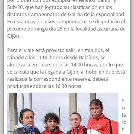
por Clubes con dos equipos femeninos; Sénior y
Sub-20, que han logrado su clasificación en los
distintos Campeonatos de Galicia de la especialidad.
En esta ocasión, esos campeonatos se disputarán el
próximo domingo día 25 en la localidad asturiana de
Gijón .
Para el viaje está previsto salir, en minibús, el
sábado a las 11:00 horas desde Balaídos, se
almorzará en ruta sobre las 14:00 horas, por lo que
se calcula que la llegada a Gijón, al hotel en que está
realizada la correspondiente reserva, deberá
producirse sobre las 16:30 horas.
E
n
la
fo
t