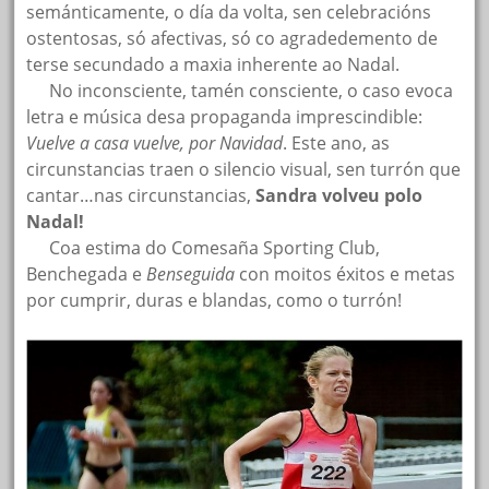
semánticamente, o día da volta, sen celebracións
ostentosas, só afectivas, só co agradedemento de
terse secundado a maxia inherente ao Nadal.
…..
No inconsciente, tamén consciente, o caso evoca
letra e música desa propaganda imprescindible:
Vuelve a casa vuelve, por Navidad
. Este ano, as
circunstancias traen o silencio visual, sen turrón que
cantar…nas circunstancias,
Sandra volveu polo
Nadal!
…..
Coa estima do Comesaña Sporting Club,
Benchegada e
Benseguida
con moitos éxitos e metas
por cumprir, duras e blandas, como o turrón!