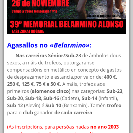
Agasallos no «
Belarmino»
:
Nas carreiras Sénior/Sub-23
de ámbolos dous
sexos, a máis de trofeos, outorgaranse
compensacións en metálico en concepto de gastos
de desprazamento e estancia,por valor de:
400
€
,
250
€
, 125
€
, 75
€
e 50
€
.
A máis, trofeos aos
primeiros
(alomenos cinco)
nas categorías:
Sub-23
,
Sub-20
,
Sub-18
,
Sub-16
(Cadete)
, Sub-14
(Infantil),
Sub-12
(Alevín) é
Sub-10
(Benxamín)
.
Tamén
trofeo
para o
club
gañador
de cada carreira
.
(As inscripcións,
para persóas nadas
no ano 2003