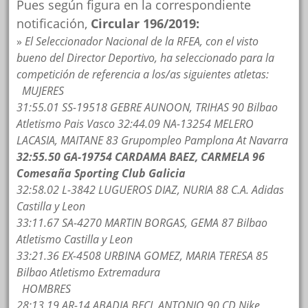
Pues según figura en la correspondiente
notificación,
Circular 196/2019:
»
El Seleccionador Nacional de la RFEA, con el visto
bueno del Director Deportivo, ha seleccionado para la
competición de referencia a los/as siguientes atletas:
MUJERES
31:55.01 SS-19518 GEBRE AUNOON, TRIHAS 90 Bilbao
Atletismo Pais Vasco 32:44.09 NA-13254 MELERO
LACASIA, MAITANE 83 Grupompleo Pamplona At Navarra
32:55.50 GA-19754 CARDAMA BAEZ, CARMELA 96
Comesaña Sporting Club Galicia
32:58.02 L-3842 LUGUEROS DIAZ, NURIA 88 C.A. Adidas
Castilla y Leon
33:11.67 SA-4270 MARTIN BORGAS, GEMA 87 Bilbao
Atletismo Castilla y Leon
33:21.36 EX-4508 URBINA GOMEZ, MARIA TERESA 85
Bilbao Atletismo Extremadura
HOMBRES
28:13.19 AR-14 ABADIA BECI, ANTONIO 90 CD Nike