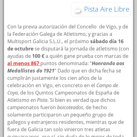
Pista Aire Libre
Con la previa autorización del Concello de Vigo, y de
la Federación Galega de Atletismo, y gracias a
Multisport Galicia S.L.U., el próximo
sábado día 16
de octubre
se disputará la jornada de atletismo (con
ayudas de
100 €
a quién gane prueba con marcas de
al menos 867
puntos denominada: “
Honrando aos
Medallistas do 1921
” Dado que en dicha fecha se
cumplirán justamente los cien años de la
celebración en Vigo, en concreto en el
Campo de
Coya
, de los Quintos Campeonatos de España de
Atletismo
en Pista
. Si bien es verdad que dichos
campeonatos fueron
boicoteados
, de hecho
solamente participaron un pequeño grupo de
gallegos y extranjeros residentes, mientras que de
fuera de Galicia tan solo vinieron tres atletas
guipuzcoanos, eso sí, sin duda de lo mejor de toda