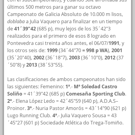
últimos 500 metros para ganar su octavo
Campeonato de Galicia Absoluto de 10.000 m lisos,
doblaba
a Julia Vaquero para finalizar en un tiempo
de
41´39″42
(685 p), muy lejos de los 35´42″3
realizados para el primero de esos 8 logrado en
Pontevedra casi treinta años antes, el 06/07/
1991
, y
los otros seis de:
1999
(34´44″70
= 998 p
WA
),
2001
(35´20″40),
2002
(36´18″7),
2003
(36´10″0),
2012
(37
´50″8) y
2013
(38´53″55).
Las clasificaciones de ambos campeonatos han sido
las siguientes: Femenino:
1ª
.-
Mª Soledad Castro
Soliño
= 41´39″42 (685 p)
Comesaña Sporting Club
.
2ª
.- Elena López Ledo = 42´45″59 (640 p), A.D.A.S–
Proinor.
3ª
.- Nuria Pastor Amorós = 43´14″90 (621 p)
Lugo Running Club.
4ª
.- Julia Vaquero Sousa = 43
´45″27 (601 p) Sociedade Atlética do Trega-Tomiño.