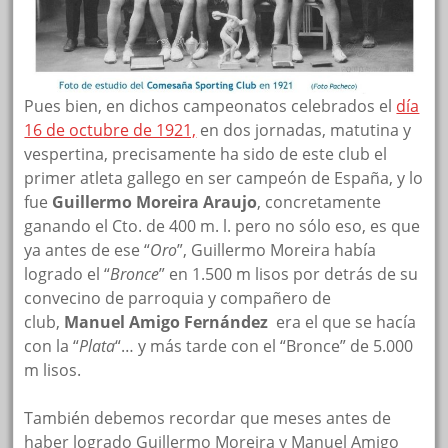
Pues bien, en dichos campeonatos celebrados el
día
16 de octubre de 1921,
en dos jornadas, matutina y
vespertina, precisamente ha sido de este club el
primer atleta gallego en ser campeón de España, y lo
fue
Guillermo Moreira Araujo
, concretamente
ganando el Cto. de 400 m. l. pero no sólo eso, es que
ya antes de ese “
Oro
”, Guillermo Moreira había
logrado el “
Bronce
” en 1.500 m lisos por detrás de su
convecino de parroquia y compañero de
club,
Manuel Amigo Fernández
era el que se hacía
con la “
Plata
“… y más tarde con el “Bronce” de 5.000
m lisos.
También debemos recordar que meses antes de
haber logrado Guillermo Moreira y Manuel Amigo