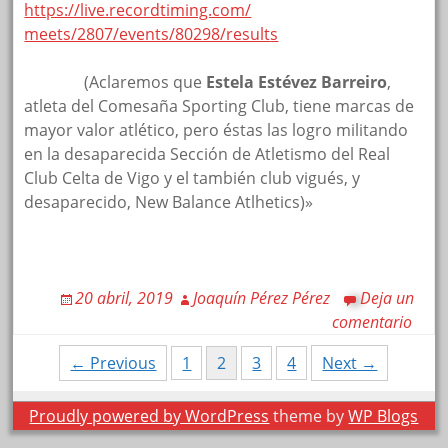
https://live.recordtiming.com/
meets/2807/events/80298/result
s
oooooo
(Aclaremos que
Estela Estévez Barreiro
,
atleta del Comesaña Sporting Club, tiene marcas de
mayor valor atlético, pero éstas las logro militando
en la desaparecida Sección de Atletismo del Real
Club Celta de Vigo y el también club vigués, y
desaparecido, New Balance Atlhetics)»
20 abril, 2019
Joaquín Pérez Pérez
Deja un
comentario
Posts
← Previous
1
2
3
4
Next →
navigation
Proudly powered by WordPress
theme by
WP Blogs