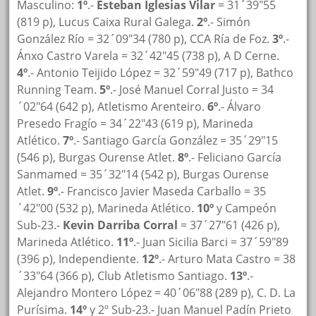
Masculino:
1º
.-
Esteban Iglesias Vilar
= 31´39″55
(819 p), Lucus Caixa Rural Galega.
2º
.- Simón
González Río = 32´09″34 (780 p), CCA Ría de Foz.
3º
.-
Ánxo Castro Varela = 32´42″45 (738 p), A D Cerne.
4º
.- Antonio Teijido López = 32´59″49 (717 p), Bathco
Running Team.
5º
.- José Manuel Corral Justo = 34
´02″64 (642 p), Atletismo Arenteiro.
6º
.- Álvaro
Presedo Fragío = 34´22″43 (619 p), Marineda
Atlético.
7º
.- Santiago García González = 35´29″15
(546 p), Burgas Ourense Atlet.
8º
.- Feliciano García
Sanmamed = 35´32″14 (542 p), Burgas Ourense
Atlet.
9º
.- Francisco Javier Maseda Carballo = 35
´42″00 (532 p), Marineda Atlético.
10º
y Campeón
Sub-23.-
Kevin Darriba Corral
= 37´27″61 (426 p),
Marineda Atlético.
11º
.- Juan Sicilia Barci = 37´59″89
(396 p), Independiente.
12º
.- Arturo Mata Castro = 38
´33″64 (366 p), Club Atletismo Santiago.
13º
.-
Alejandro Montero López = 40´06″88 (289 p), C. D. La
Purísima.
14º
y 2º Sub-23.- Juan Manuel Padín Prieto