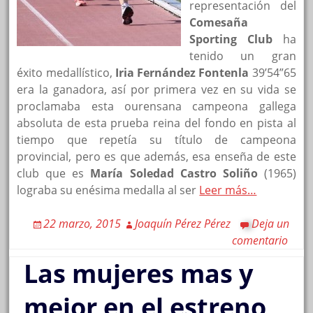
representación del
Comesaña
Sporting Club
ha
tenido un gran
éxito medallístico,
Iria Fernández Fontenla
39’54”65
era la ganadora, así por primera vez en su vida se
proclamaba esta ourensana campeona gallega
absoluta de esta prueba reina del fondo en pista al
tiempo que repetía su título de campeona
provincial, pero es que además, esa enseña de este
club que es
María Soledad Castro Soliño
(1965)
lograba su enésima medalla al ser
Leer más…
22 marzo, 2015
Joaquín Pérez Pérez
Deja un
comentario
Las mujeres mas y
mejor en el estreno