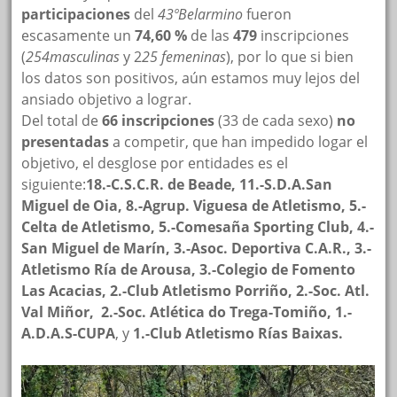
participaciones
del
43ºBelarmino
fueron
escasamente un
74,60 %
de las
479
inscripciones
(
254masculinas
y 2
25 femeninas
), por lo que si bien
los datos son positivos, aún estamos muy lejos del
ansiado objetivo a lograr.
Del total de
66 inscripciones
(33 de cada sexo)
no
presentadas
a competir, que han impedido logar el
objetivo, el desglose por entidades es el
siguiente:
18.-C.S.C.R. de Beade, 11.-S.D.A.San
Miguel de Oia, 8.-Agrup. Viguesa de Atletismo, 5.-
Celta de Atletismo, 5.-Comesaña Sporting Club, 4.-
San Miguel de Marín, 3.-Asoc. Deportiva C.A.R., 3.-
Atletismo Ría de Arousa, 3.-Colegio de Fomento
Las Acacias, 2.-Club Atletismo Porriño, 2.-Soc. Atl.
Val Miñor, 2.-Soc. Atlética do Trega-Tomiño, 1.-
A.D.A.S-CUPA
, y
1.-Club Atletismo Rías Baixas.