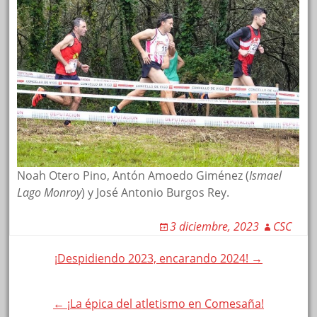
Noah Otero Pino, Antón Amoedo Giménez (
Ismael
Lago Monroy
) y José Antonio Burgos Rey.
3 diciembre, 2023
CSC
Post
¡Despidiendo 2023, encarando 2024! →
navigation
← ¡La épica del atletismo en Comesaña!