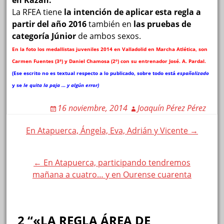
en Kazán.
La RFEA tiene
la intención de aplicar esta regla a
partir del año 2016
también en
las pruebas de
categoría Júnior
de ambos sexos.
En la foto los medallistas juveniles 2014 en Valladolid en Marcha Atlética, son
Carmen Fuentes (3ª) y Daniel Chamosa (2º) con su entrenador José. A. Pardal.
(Ese escrito no es textual respecto a lo publicado, sobre todo está
españolizado
y se
le quita la paja … y algún error)
16 noviembre, 2014
Joaquín Pérez Pérez
Post
En Atapuerca, Ángela, Eva, Adrián y Vicente →
navigation
← En Atapuerca, participando tendremos
mañana a cuatro… y en Ourense cuarenta
2 “«LA REGLA ÁREA DE