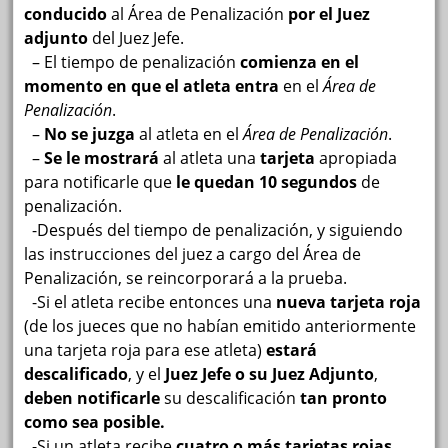
conducido
al Área de Penalización
por el Juez
adjunto
del
Juez Jefe.
– El tiempo de penalización
comienza en el
momento en que el atleta entra
en el
Área de
Penalización
.
–
No se juzga
al atleta en el
Área de Penalización
.
–
Se le mostrará
al atleta una
tarjeta
apropiada
para notificarle que
le quedan 10 segundos
de
penalización.
-Después del tiempo de penalización, y siguiendo
las instrucciones del juez a cargo del Área de
Penalización, se reincorporará a la prueba.
-Si el atleta recibe entonces una
nueva tarjeta roja
(de los jueces que no habían emitido anteriormente
una tarjeta roja para ese atleta)
estará
descalificado
, y el
Juez Jefe o su Juez Adjunto
,
deben notificarle
su descalificación
tan pronto
como sea posible.
-Si un atleta recibe
cuatro o más tarjetas rojas