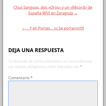
Post
Chus Sanguos, dos «Oros» y un «Récord» de
España W55 en Zaragoza →
navigation
← .. Y en Portas… ¡¡¡¡ Se portaron!!!!
DEJA UNA RESPUESTA
Tu dirección de correo electrónico no será publicada.
Los campos obligatorios están marcados con
*
Comentario
*