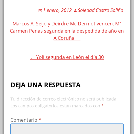
1 enero, 2012
Soledad Castro Soliño
Post
Marcos A. Seijo y Deirdre Mc Dermot vencen, Mª
Carmen Penas segunda en la despedida de año en
navigation
A Coruña →
← Yoli segunda en León el día 30
DEJA UNA RESPUESTA
Tu dirección de correo electrónico no será publicada.
Los campos obligatorios están marcados con
*
Comentario
*