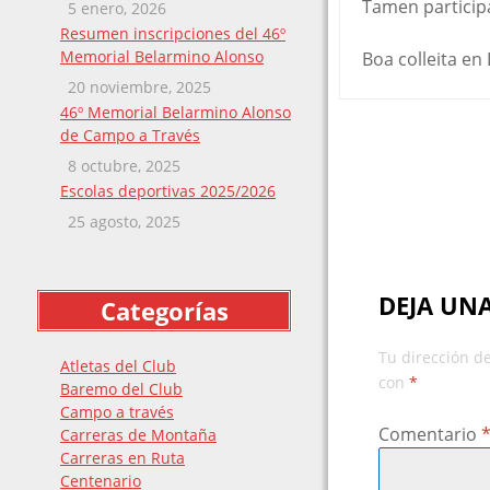
Tamen particip
5 enero, 2026
Resumen inscripciones del 46º
Memorial Belarmino Alonso
Boa colleita en
20 noviembre, 2025
46º Memorial Belarmino Alonso
Post
de Campo a Través
8 octubre, 2025
navigat
Escolas deportivas 2025/2026
25 agosto, 2025
DEJA UN
Categorías
Tu dirección de
Atletas del Club
con
*
Baremo del Club
Campo a través
Comentario
Carreras de Montaña
Carreras en Ruta
Centenario