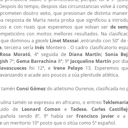
 Despois do tempo, despois das circunstancias volve á comp
prometen doutro xeito, que presionan de distinta manei
oa resposta de Marta nesta proba que significou a introd
ross e con rivais que esperemos que volvan ser
de sem
mpeticións con moitos mellores resultados. Na clasificaci
a que dominou a
gacela
Linet Massai
,entrando con 50” de 
a
, terceira sería
Inés
Monteiro . O cadro clasificatorio esp
Rosa Morató
, 4ª seguida de
Diana Martín;
Sonia Be
gish
7ª;
Gema Barrachina
8ª; 9ª
Jacqueline Martín
por di
Navascueces
foi 12ª, e
Irene Pelayo
13. Esperemos que
avanzando e acade aos poucos a súa plenitude atlética.
e tamén
Consi Gómez
do atletismo Ourense, clasificada no 
culina tamén se expresou en africano, o eritreo
Teklemari
guido de
Leonard Comon
e
Tadese.
Carles Castillej
 española sendo 8º, 9º había ser
Francisco Javier
e 
e un meritorio 10º posto que o sitúa como 5º español.