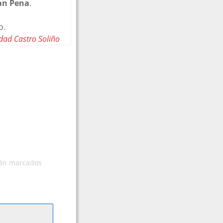
an Pena
.
o.
dad Castro Soliño
tán marcados