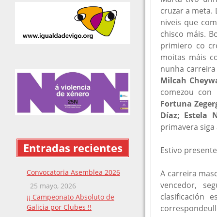
cruzar a meta.
niveis que com
chisco máis. B
primiero co c
moitas máis co
nunha carreir
Milcah Cheyw
comezou con
Fortuna Zeger
Díaz;
Estela 
primavera siga 
Entradas recientes
Estivo present
Convocatoria Asemblea 2026
A carreira mas
vencedor, se
25 mayo, 2026
clasificación
¡¡ Campeonato Absoluto de
Galicia por Clubes !!
correspondeull