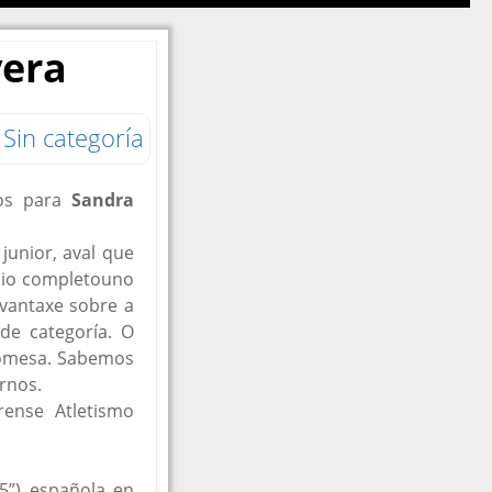
DE
RESUMIDA
vera
45º MBACT
Sin categoría
dos para
Sandra
junior, aval que
dio completouno
 vantaxe sobre a
de categoría. O
promesa. Sabemos
rnos.
ense Atletismo
5”) española en