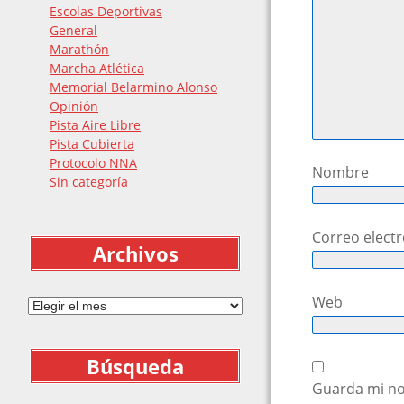
Escolas Deportivas
General
Marathón
Marcha Atlética
Memorial Belarmino Alonso
Opinión
Pista Aire Libre
Pista Cubierta
Protocolo NNA
Nombre
Sin categoría
Correo elect
Archivos
Archivos
Web
Búsqueda
Guarda mi no
Buscar: