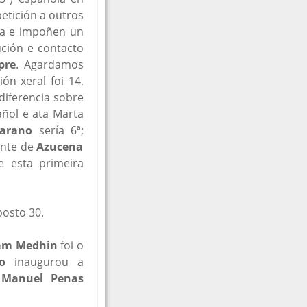
etición a outros
ra e impoñen un
ución e contacto
pre
. Agardamos
ón xeral foi 14,
diferencia sobre
añol e ata Marta
jarano
sería 6ª;
ante de
Azucena
 esta primeira
posto 30.
am Medhin
foi o
o
inaugurou a
a
Manuel Penas