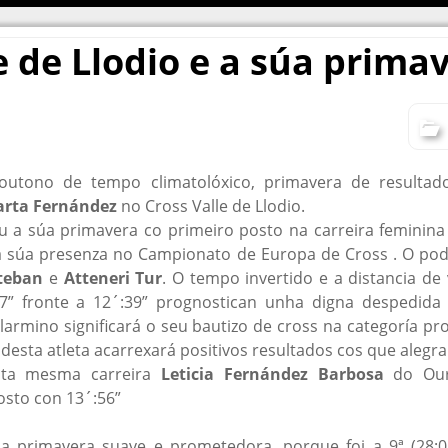
Protocolo de
46º Memorial
100 AÑOS 
Protección dos NNA
Belarmino Alonso
HISTORIA 
e de Llodio e a súa prima
Delegado de
Ediciones anteriores
1965, el 50
protección
aniversario
outono de tempo climatolóxico, primavera de resulta
rta Fernández
no Cross Valle de Llodio.
u a súa primavera co primeiro posto na carreira feminina 
a súa presenza no Campionato de Europa de Cross . O po
steban
e
Atteneri Tur
. O tempo invertido e a distancia de
7” fronte a 12´:39” prognostican unha digna despedida 
armino significará o seu bautizo de cross na categoría 
desta atleta acarrexará positivos resultados cos que alegra
sta mesma carreira
Leticia Fernández Barbosa
do Our
osto con 13´:56”
a primavera suave e prometedora, porque foi a 9ª (28:0