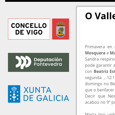
O Vall
Primavera en 
Mosquera
e
Ma
Sandra respiro
pode garantir 
con
Beatriz E
segunda , 12:1
domingo no Bel
que o benfacer 
Decir que Ne
acabou no 9º p
Marta tivo unh