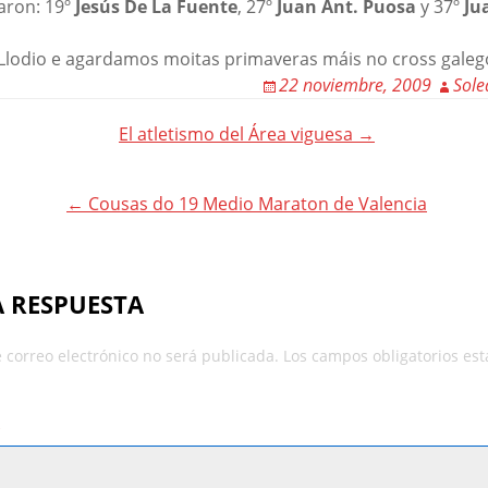
aron: 19º
Jesús De La Fuente
, 27º
Juan Ant. Puosa
y 37º
Ju
 Llodio e agardamos moitas primaveras máis no cross galeg
22 noviembre, 2009
Sole
El atletismo del Área viguesa →
ion
← Cousas do 19 Medio Maraton de Valencia
A RESPUESTA
 correo electrónico no será publicada.
Los campos obligatorios es
*