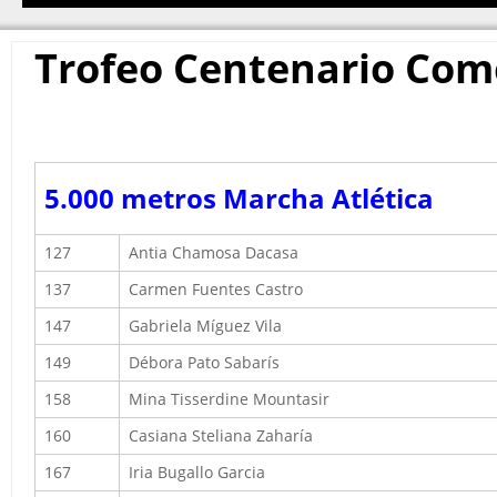
Trofeo Centenario Come
5.000 metros
Marcha Atlética
127
Antia Chamosa Dacasa
137
Carmen Fuentes Castro
147
Gabriela Míguez Vila
149
Débora Pato Sabarís
158
Mina Tisserdine Mountasir
160
Casiana Steliana Zaharía
167
Iria Bugallo Garcia