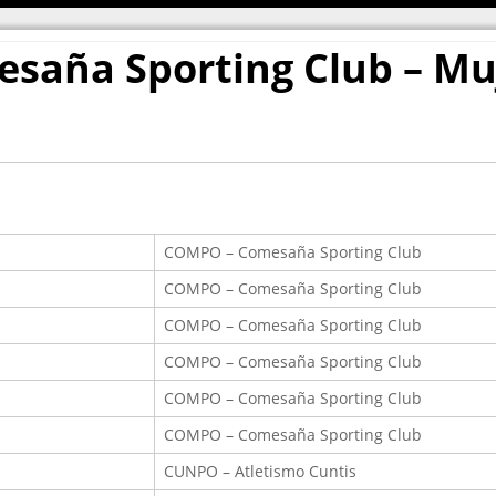
Protocolo de
46º Memorial
100 AÑOS 
Protección dos NNA
Belarmino Alonso
HISTORIA 
saña Sporting Club – Muj
Delegado de
Ediciones anteriores
1965, el 50
protección
aniversario
COMPO – Comesaña Sporting Club
COMPO – Comesaña Sporting Club
COMPO – Comesaña Sporting Club
COMPO – Comesaña Sporting Club
COMPO – Comesaña Sporting Club
COMPO – Comesaña Sporting Club
CUNPO – Atletismo Cuntis