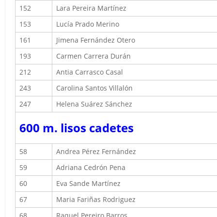
152
Lara Pereira Martínez
153
Lucía Prado Merino
161
Jimena Fernández Otero
193
Carmen Carrera Durán
212
Antia Carrasco Casal
243
Carolina Santos Villalón
247
Helena Suárez Sánchez
600 m
. lisos cadetes
58
Andrea Pérez Fernández
59
Adriana Cedrón Pena
60
Eva Sande Martínez
67
Maria Fariñas Rodriguez
68
Raquel Pereiro Barros