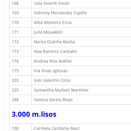
168
Uxia Duarte Souto
169
Sidnney Hernández Espiño
170
Alba Mosteiro Eiras
171
Julia Mouakkili
172
Nerea Oubiña Rocha
173
Noa Ramirez Carballo
174
Andrea Ríos Ibáñez
175
Iria Rivas Iglesias
203
Inés Valentín Cima
235
Samantha Mulloni Martínez
248
Vanesa Varela Rivas
3.000 m
.lisos
100
Carmela Cardama Baez