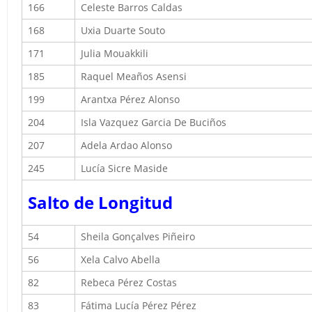
166
Celeste Barros Caldas
168
Uxia Duarte Souto
171
Julia Mouakkili
185
Raquel Meaños Asensi
199
Arantxa Pérez Alonso
204
Isla Vazquez Garcia De Buciños
207
Adela Ardao Alonso
245
Lucía Sicre Maside
Salto de Longitud
54
Sheila Gonçalves Piñeiro
56
Xela Calvo Abella
82
Rebeca Pérez Costas
83
Fátima Lucía Pérez Pérez